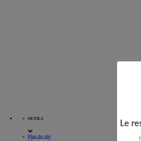
OUTILS
Le re
Plan du site
T