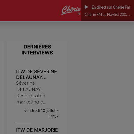
En direct sur Chérie Fm
Chérie FM La Playlist 2000 CHERIE FM
DERNIÈRES
INTERVIEWS
ITW DE SÉVERINE
DELAUNAY...
Séverine
DELAUNAY,
Responsable
marketing e...
vendredi 10 juillet -
14:37
ITW DE MARJORIE