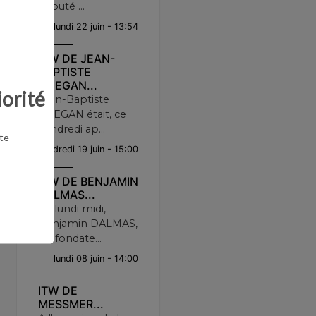
député ...
lundi 22 juin - 13:54
ITW DE JEAN-
BAPTISTE
GUEGAN...
iorité
Jean-Baptiste
GUEGAN était, ce
vendredi ap...
te
vendredi 19 juin - 15:00
ITW DE BENJAMIN
DALMAS...
Ce lundi midi,
Benjamin DALMAS,
co-fondate...
lundi 08 juin - 14:00
ITW DE
MESSMER...