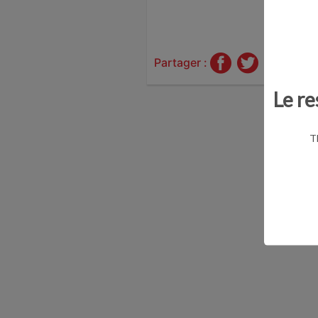
Le podc
Partager :
Le re
T