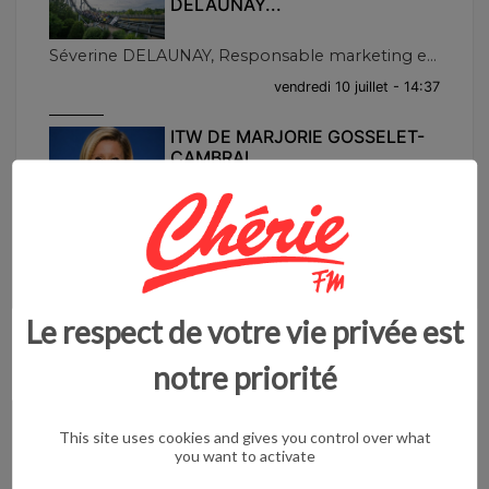
DELAUNAY...
Séverine DELAUNAY, Responsable marketing e...
vendredi 10 juillet - 14:37
ITW DE MARJORIE GOSSELET-
CAMBRAI...
Ce jeudi midi, Marjorie GOSSELET-CAMBRAI, ...
jeudi 09 juillet - 13:57
ITW DE FRÉDÉRIQUE
MACAREZ...
Le respect de votre vie privée est
Ce jeudi midi, Frédérique MACAREZ, Maire d...
notre priorité
jeudi 02 juillet - 14:13
This site uses cookies and gives you control over what
ITW DE GUY BRICOUT...
you want to activate