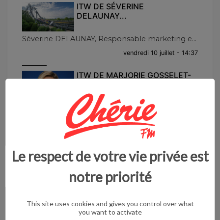
ITW DE SÉVERINE
DELAUNAY...
Séverine DELAUNAY, Responsable marketing e...
vendredi 10 juillet - 14:37
ITW DE MARJORIE GOSSELET-
CAMBRAI...
Ce jeudi midi, Marjorie GOSSELET-CAMBRAI, ...
jeudi 09 juillet - 13:57
ITW DE FRÉDÉRIQUE
Le respect de votre vie privée est
MACAREZ...
notre priorité
Ce jeudi midi, Frédérique MACAREZ, Maire d...
jeudi 02 juillet - 14:13
This site uses cookies and gives you control over what
you want to activate
ITW DE GUY BRICOUT...