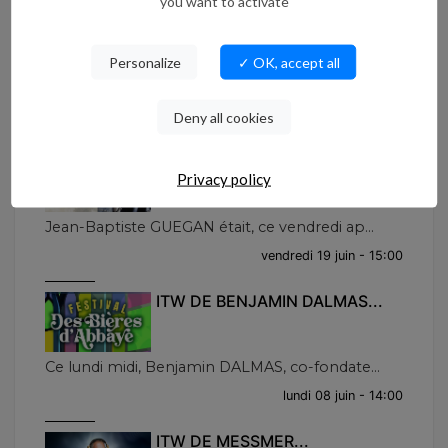
you want to activate
ITW DE GUY BRICOUT...
Personalize
✓ OK, accept all
Ce lundi midi, Guy BRICOUT, ancien député ...
lundi 22 juin - 13:54
Deny all cookies
ITW DE JEAN-BAPTISTE
Privacy policy
GUEGAN...
Jean-Baptiste GUEGAN était, ce vendredi ap...
vendredi 19 juin - 15:00
ITW DE BENJAMIN DALMAS...
Ce lundi midi, Benjamin DALMAS, co-fondate...
lundi 08 juin - 14:00
ITW DE MESSMER...