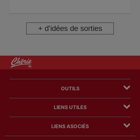
+ d'idées de sorties
OUTILS
Plan du site
LIENS UTILES
Mentions légales
Politique Cookies
Contact
Politique Confidentialité
LIENS ASOCIÉS
Régie Publicitaire
Com' des freres