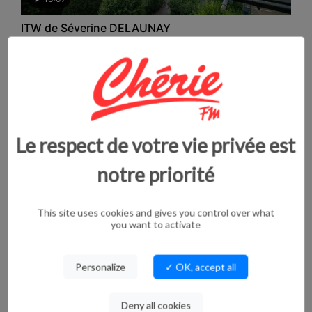
ITW de Séverine DELAUNAY
Responsable marketing et communication France d’Europa-
Park
Le respect de votre vie privée est
notre priorité
This site uses cookies and gives you control over what
17:16
you want to activate
ITW de Marjorie GOSSELET-CAMBRAI
Maire de Niergnies et Présidente de la CAC
Personalize
✓ OK, accept all
Deny all cookies