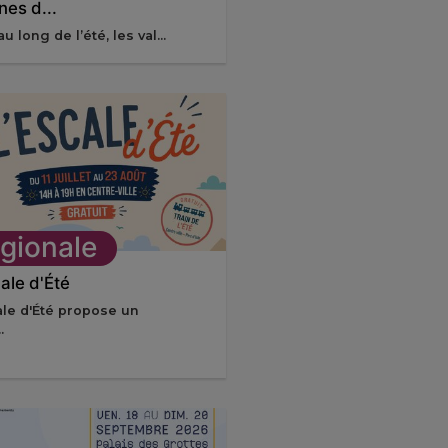
nes d...
u long de l’été, les val...
gionale
ale d'Été
ale d'Été propose un
.