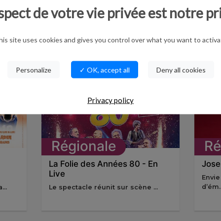
Créa Ludik 02
La K
spect de votre vie privée est notre pr
Sam
Cet événement gratuit
proposer...
Après
his site uses cookies and gives you control over what you want to activa
Personalize
✓ OK, accept all
Deny all cookies
Privacy policy
Régionale
Ré
La Folie des Années 80 - En
Jose
Live
Envie
d’ém..
...
Le spectacle réunit sur scène ...