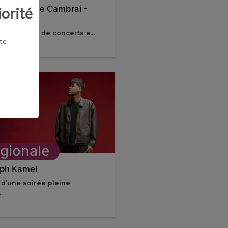
ermesse de Cambrai -
iorité
edi
 2 éditions de concerts a...
te
gionale
ph Kamel
 d’une soirée pleine
.