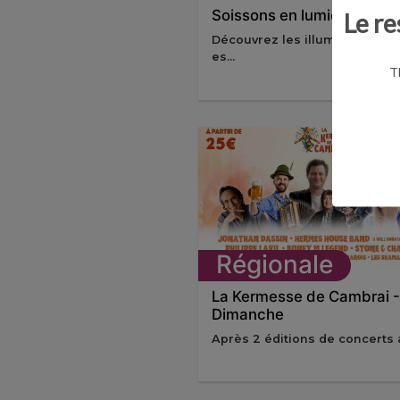
Soissons en lumières
Le re
Découvrez les illuminations
es...
T
Régionale
La Kermesse de Cambrai -
Dimanche
Après 2 éditions de concerts a