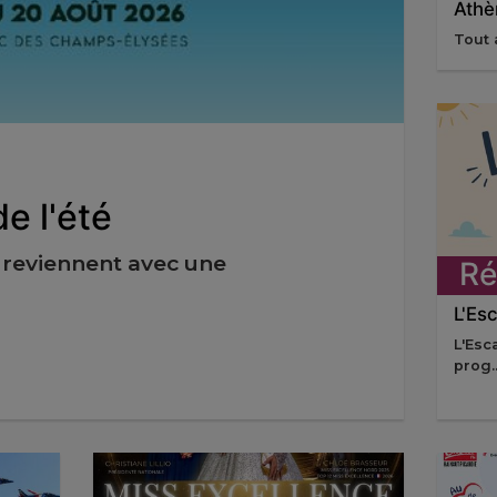
Athè
Tout a
e l'été
é reviennent avec une
Ré
L'Esc
L'Esc
prog..