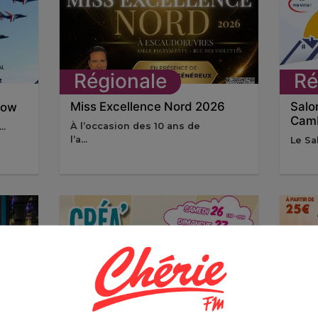
Régionale
Ré
Miss Excellence Nord 2026
Salo
how
Camb
À l’occasion des 10 ans de
..
l’a...
Le Sa
Régionale
Ré