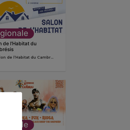
gionale
n de l’Habitat du
résis
lon de l’Habitat du Cambr...
gionale