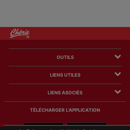
OUTILS
Plan du site
LIENS UTILES
Mentions légales
Politique Cookies
Contact
Politique Confidentialité
LIENS ASOCIÉS
Régie Publicitaire
Com' des freres
TÉLÉCHARGER L'APPLICATION
timeline