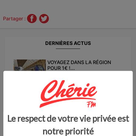
Partager :
DERNIÈRES ACTUS
VOYAGEZ DANS LA RÉGION
POUR 1€ !...
L'opération éTER de retour dans la...
vendredi 17 juillet - 09:57
UNE POLICE MUNICIPALE
RENFORCÉE À CAMBRA...
Le respect de votre vie privée est
Une police municipale plus importa...
notre priorité
jeudi 16 juillet - 10:51