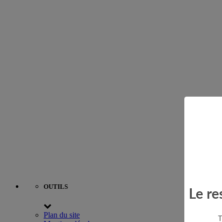
OUTILS
Le re
Plan du site
T