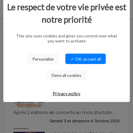
Le respect de votre vie privée est
Partager :
notre priorité
PROCHAINES ANIMATIONS - SPECTACLES
This site uses cookies and gives you control over what
you want to activate
LA KERMESSE DE CAMBRAI -
SAMEDI...
Personalize
✓ OK, accept all
Après 2 éditions de concerts au mois d'octobr...
Deny all cookies
Samedi 3 et dimanche 4 Octobre 2026
LA KERMESSE DE CAMBRAI -
Privacy policy
DIMANCHE...
Après 2 éditions de concerts au mois d'octobr...
Samedi 3 et dimanche 4 Octobre 2026