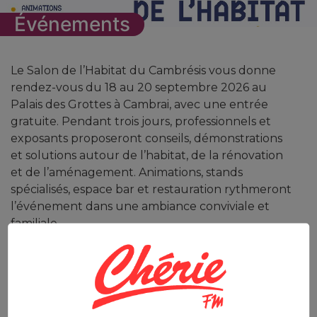
Événements
Le Salon de l’Habitat du Cambrésis vous donne
rendez-vous du 18 au 20 septembre 2026 au
Palais des Grottes à Cambrai, avec une entrée
gratuite. Pendant trois jours, professionnels et
exposants proposeront conseils, démonstrations
et solutions autour de l’habitat, de la rénovation
et de l’aménagement. Animations, stands
spécialisés, espace bar et restauration rythmeront
l’événement dans une ambiance conviviale et
familiale.
Du 18 au 20 septembre 2026
Palais des Grottes de Cambrai