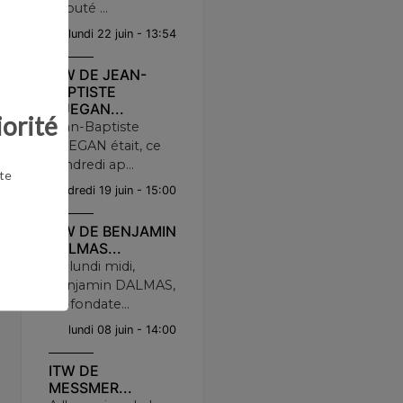
député ...
lundi 22 juin - 13:54
ITW DE JEAN-
BAPTISTE
GUEGAN...
iorité
Jean-Baptiste
GUEGAN était, ce
vendredi ap...
te
vendredi 19 juin - 15:00
ITW DE BENJAMIN
DALMAS...
Ce lundi midi,
Benjamin DALMAS,
co-fondate...
lundi 08 juin - 14:00
ITW DE
MESSMER...