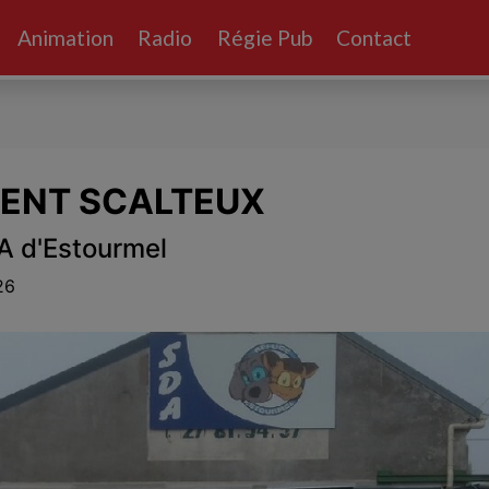
Animation
Radio
Régie Pub
Contact
MENT SCALTEUX
DA d'Estourmel
26