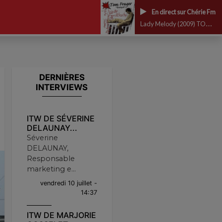
En direct sur Chérie Fm
Lady Melody (2009) TOM FRAGER
DERNIÈRES
INTERVIEWS
ITW DE SÉVERINE
DELAUNAY...
Séverine
DELAUNAY,
Responsable
marketing e...
vendredi 10 juillet -
14:37
ITW DE MARJORIE