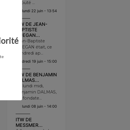
député ...
lundi 22 juin - 13:54
ITW DE JEAN-
BAPTISTE
GUEGAN...
iorité
Jean-Baptiste
GUEGAN était, ce
vendredi ap...
te
vendredi 19 juin - 15:00
ITW DE BENJAMIN
DALMAS...
Ce lundi midi,
Benjamin DALMAS,
co-fondate...
lundi 08 juin - 14:00
ITW DE
MESSMER...