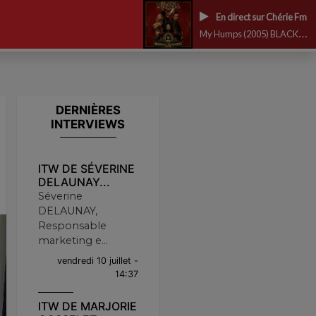
En direct sur Chérie Fm
My Humps (2005) BLACK EYED PEAS
DERNIÈRES
INTERVIEWS
ITW DE SÉVERINE
DELAUNAY...
Séverine
DELAUNAY,
Responsable
marketing e...
vendredi 10 juillet -
14:37
ITW DE MARJORIE