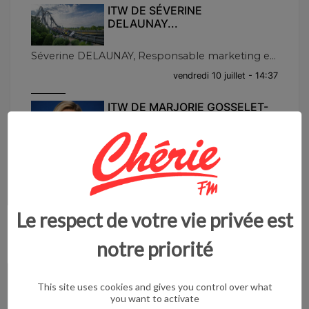
ITW DE SÉVERINE
DELAUNAY...
Séverine DELAUNAY, Responsable marketing e...
vendredi 10 juillet - 14:37
ITW DE MARJORIE GOSSELET-
CAMBRAI...
Ce jeudi midi, Marjorie GOSSELET-CAMBRAI, ...
jeudi 09 juillet - 13:57
ITW DE GUY BRICOUT...
Le respect de votre vie privée est
notre priorité
Ce lundi midi, Guy BRICOUT, ancien député ...
lundi 22 juin - 13:54
This site uses cookies and gives you control over what
you want to activate
ITW DE JEAN-BAPTISTE