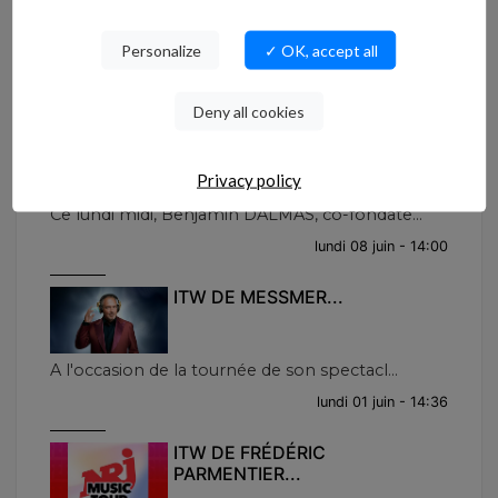
GUEGAN...
Personalize
✓ OK, accept all
Jean-Baptiste GUEGAN était, ce vendredi ap...
vendredi 19 juin - 15:00
Deny all cookies
ITW DE BENJAMIN DALMAS...
Privacy policy
Ce lundi midi, Benjamin DALMAS, co-fondate...
lundi 08 juin - 14:00
ITW DE MESSMER...
A l'occasion de la tournée de son spectacl...
lundi 01 juin - 14:36
ITW DE FRÉDÉRIC
PARMENTIER...