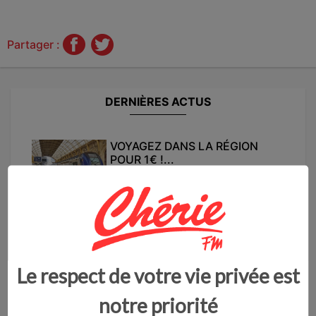
Partager :
DERNIÈRES ACTUS
VOYAGEZ DANS LA RÉGION
POUR 1€ !...
L'opération éTER de retour dans la...
vendredi 17 juillet - 09:57
UNE POLICE MUNICIPALE
RENFORCÉE À CAMBRA...
Le respect de votre vie privée est
Une police municipale plus importa...
notre priorité
jeudi 16 juillet - 10:51