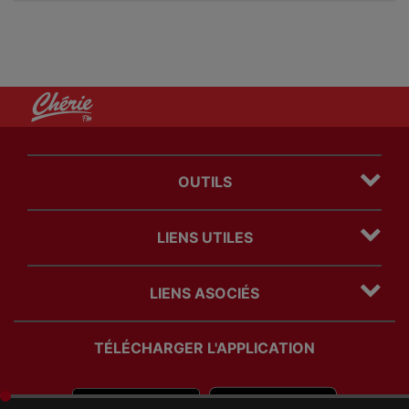
OUTILS
Plan du site
LIENS UTILES
Mentions légales
Politique Cookies
Contact
Politique Confidentialité
LIENS ASOCIÉS
Régie Publicitaire
Com' des freres
TÉLÉCHARGER L'APPLICATION
timeline