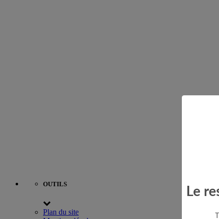
OUTILS
Le re
Plan du site
T