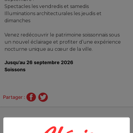
Spectacles les vendredis et samedis
Illuminations architecturales les jeudis et
dimanches
Venez redécouvrir le patrimoine soissonnais sous
un nouvel éclairage et profiter d’une expérience
nocturne unique au cœur de la ville.
Jusqu'au 26 septembre 2026
Soissons
Partager :
DERNIÈRES IDÉES DE SORTIES