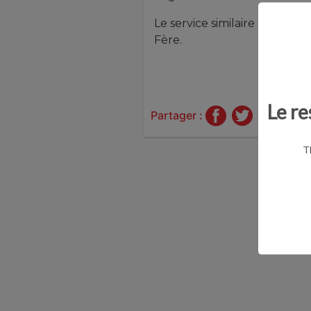
Le service similaire le plus p
Fère.
Le re
Partager :
T