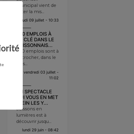
municipal vient de
voter la mis...
jeudi 09 juillet - 10:33
300 EMPLOIS À
LA CLÉ DANS LE
SOISSONNAIS...
iorité
300 emplois sont à
décrocher, dans le
Sois...
te
vendredi 03 juillet -
11:02
UN SPECTACLE
QUI VOUS EN MET
PLEIN LES Y...
Soissons en
lumières est à
découvrir jusqu...
lundi 29 juin - 08:42