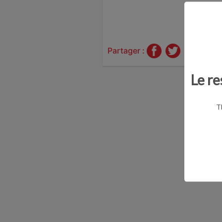
Partager :
Le re
T