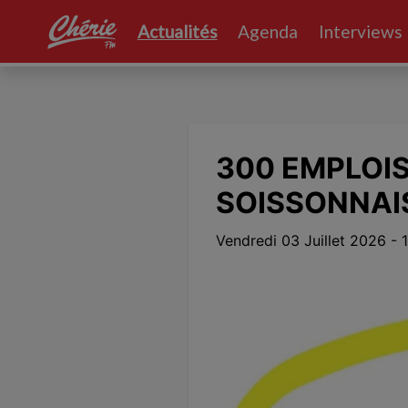
Actualités
Agenda
Interviews
deo file cannot
yed.
 Code: 102630)
300 EMPLOIS
SOISSONNAIS
Vendredi 03 Juillet 2026 - 