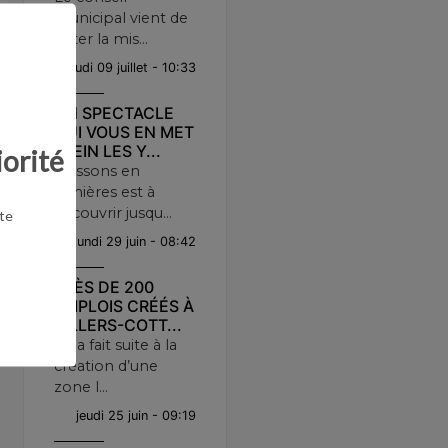
municipal vient de
voter la mis...
jeudi 09 juillet - 10:33
UN SPECTACLE
QUI VOUS EN MET
PLEIN LES Y...
iorité
Soissons en
lumières est à
découvrir jusqu...
te
lundi 29 juin - 08:42
PRÈS DE 200
EMPLOIS CRÉÉS À
VILLERS-COTT...
Cela fait suite à la
création d’une
zone l...
jeudi 25 juin - 09:19